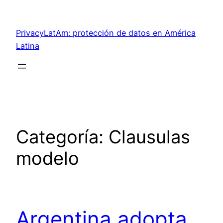
Saltar
al
PrivacyLatAm: protección de datos en América
contenido
Latina
Categoría:
Clausulas
modelo
Argentina adopta